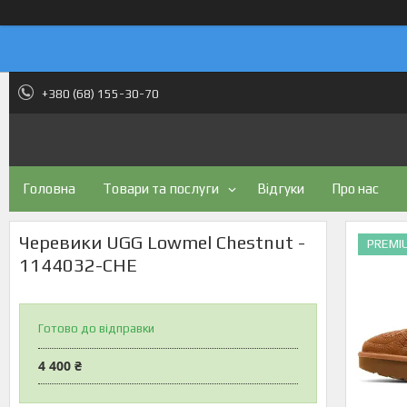
+380 (68) 155-30-70
Головна
Товари та послуги
Відгуки
Про нас
Черевики UGG Lowmel Chestnut -
PREMI
1144032-CHE
Готово до відправки
4 400 ₴