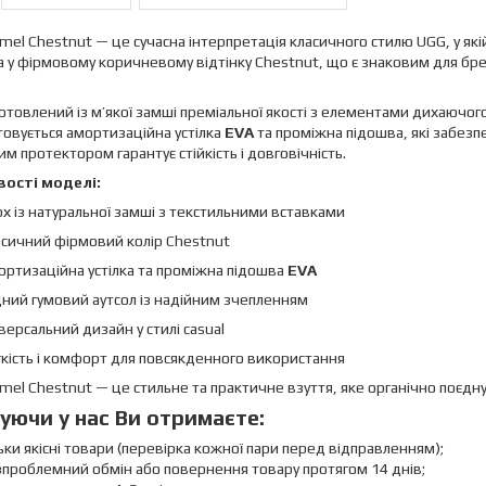
el Chestnut — це сучасна інтерпретація класичного стилю UGG, у які
 у фірмовому коричневому відтінку Chestnut, що є знаковим для бренд
отовлений із м’якої замші преміальної якості з елементами дихаючог
овується амортизаційна устілка
EVA
та проміжна підошва, які забезп
м протектором гарантує стійкість і довговічність.
ості моделі:
х із натуральної замші з текстильними вставками
асичний фірмовий колір Chestnut
ртизаційна устілка та проміжна підошва
EVA
ний гумовий аутсол із надійним зчепленням
версальний дизайн у стилі casual
кість і комфорт для повсякденного використання
el Chestnut — це стильне та практичне взуття, яке органічно поєднує
уючи у нас Ви отримаєте:
ьки якісні товари (перевірка кожної пари перед відправленням);
проблемний обмін або повернення товару протягом 14 днів;