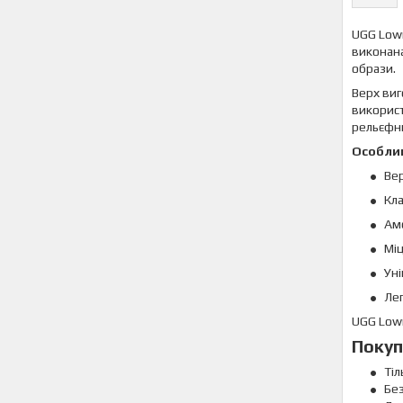
UGG Lowm
виконана
образи.
Верх виг
використ
рельєфни
Особлив
Вер
Кл
Амо
Міц
Уні
Лег
UGG Lowm
Покуп
Тіл
Без