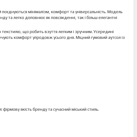
й поєднуються мінімалізм, комфорт та універсальність. Модель
у та легко доповнює як повсякденні, так і більш елегантні
о текстилю, що робить взуття легким і зручним. Усередині
ечують комфорт упродовж усього дня. Міцний гумовий аутсол із
 фірмову якість бренду та сучасний міський стиль.