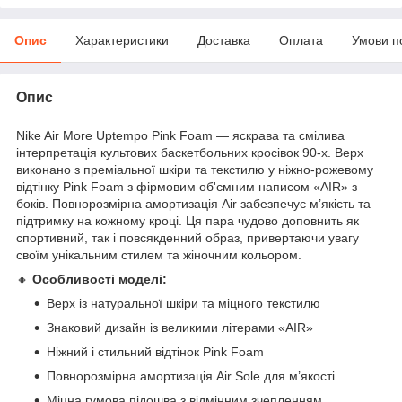
Опис
Характеристики
Доставка
Оплата
Умови п
Опис
Nike Air More Uptempo Pink Foam — яскрава та смілива
інтерпретація культових баскетбольних кросівок 90-х. Верх
виконано з преміальної шкіри та текстилю у ніжно-рожевому
відтінку Pink Foam з фірмовим об'ємним написом «AIR» з
боків. Повнорозмірна амортизація Air забезпечує м’якість та
підтримку на кожному кроці. Ця пара чудово доповнить як
спортивний, так і повсякденний образ, привертаючи увагу
своїм унікальним стилем та жіночним кольором.
🔸
Особливості моделі:
Верх із натуральної шкіри та міцного текстилю
Знаковий дизайн із великими літерами «AIR»
Ніжний і стильний відтінок Pink Foam
Повнорозмірна амортизація Air Sole для м’якості
Міцна гумова підошва з відмінним зчепленням