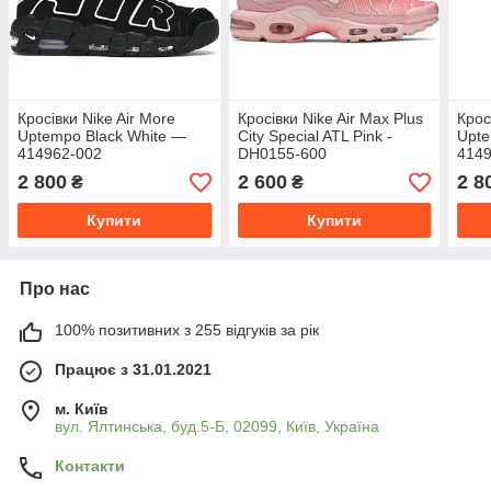
Кросівки Nike Air More
Кросівки Nike Air Max Plus
Крос
Uptempo Black White —
City Special ATL Pink -
Upte
414962-002
DH0155-600
414
2 800
2 600
2 8
₴
₴
Купити
Купити
Про нас
100% позитивних з 255 відгуків за рік
Працює з 31.01.2021
м. Київ
вул. Ялтинська, буд.5-Б, 02099, Київ, Україна
Контакти