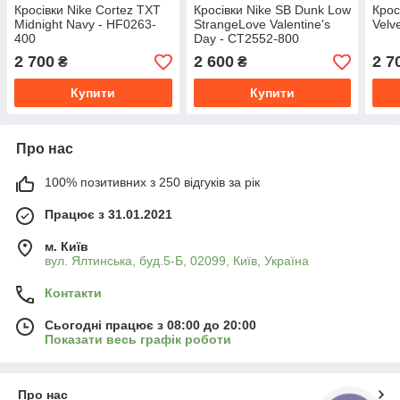
Кросівки Nike Cortez TXT
Кросівки Nike SB Dunk Low
Крос
Midnight Navy - HF0263-
StrangeLove Valentine's
Velv
400
Day - CT2552-800
2 700
2 600
2 7
₴
₴
Купити
Купити
Про нас
100% позитивних з 250 відгуків за рік
Працює з 31.01.2021
м. Київ
вул. Ялтинська, буд.5-Б, 02099, Київ, Україна
Контакти
Сьогодні працює з 08:00 до 20:00
Показати весь графік роботи
Про нас