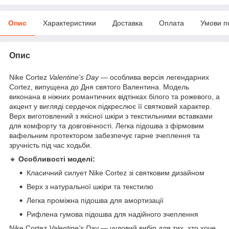
Опис
Характеристики
Доставка
Оплата
Умови п
Опис
Nike Cortez
Valentine's Day
— особлива версія легендарних
Cortez, випущена до Дня святого Валентина. Модель
виконана в ніжних романтичних відтінках білого та рожевого, а
акцент у вигляді сердечок підкреслює її святковий характер.
Верх виготовлений з якісної шкіри з текстильними вставками
для комфорту та довговічності. Легка підошва з фірмовим
вафельним протектором забезпечує гарне зчеплення та
зручність під час ходьби.
🔸
Особливості моделі:
Класичний силует Nike Cortez зі святковим дизайном
Верх з натуральної шкіри та текстилю
Легка проміжна підошва для амортизації
Рифлена гумова підошва для надійного зчеплення
Nike Cortez
Valentine's Day
— чудовий вибір для тих, хто хоче