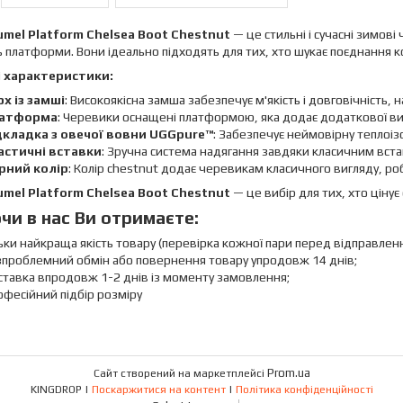
mel Platform Chelsea Boot Chestnut
— це стильні і сучасні зимов
ь платформи. Вони ідеально підходять для тих, хто шукає поєднання к
 характеристики:
рх із замші
: Високоякісна замша забезпечує м'якість і довговічність
атформа
: Черевики оснащені платформою, яка додає додаткової вис
дкладка з овечої вовни UGGpure™
: Забезпечує неймовірну теплоіз
астичні вставки
: Зручна система надягання завдяки класичним встав
рний колір
: Колір chestnut додає черевикам класичного вигляду, ро
mel Platform Chelsea Boot Chestnut
— це вибір для тих, хто цінує 
чи в нас Ви отримаєте:
ьки найкраща якість товару (перевірка кожної пари перед відправлен
зпроблемний обмін або повернення товару упродовж 14 днів;
тавка впродовж 1-2 днів із моменту замовлення;
фесійний підбір розміру
Prom.ua
Сайт створений на маркетплейсі
KINGDROP |
Поскаржитися на контент
|
Політика конфіденційності