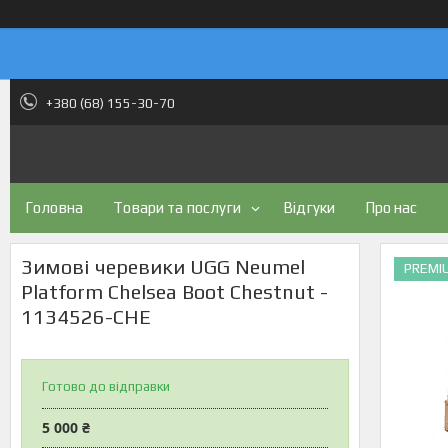
+380 (68) 155-30-70
Головна
Товари та послуги
Відгуки
Про нас
Зимові черевики UGG Neumel
PREMI
Platform Chelsea Boot Chestnut -
1134526-CHE
Готово до відправки
5 000 ₴