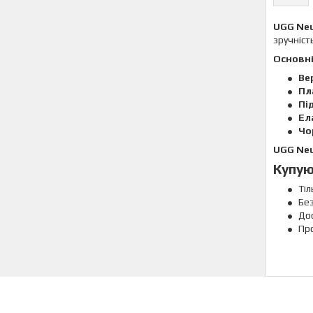
UGG Neu
зручніст
Основні
Ве
Пл
Пі
Ел
Чо
UGG Neu
Купую
Тіл
Бе
Дос
Про