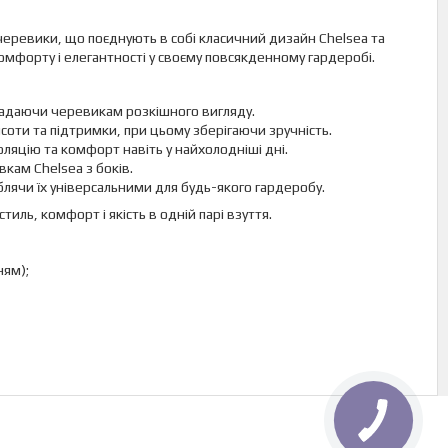
і черевики, що поєднують в собі класичний дизайн Chelsea та
омфорту і елегантності у своєму повсякденному гардеробі.
, надаючи черевикам розкішного вигляду.
оти та підтримки, при цьому зберігаючи зручність.
оляцію та комфорт навіть у найхолодніші дні.
кам Chelsea з боків.
блячи їх універсальними для будь-якого гардеробу.
стиль, комфорт і якість в одній парі взуття.
ням);