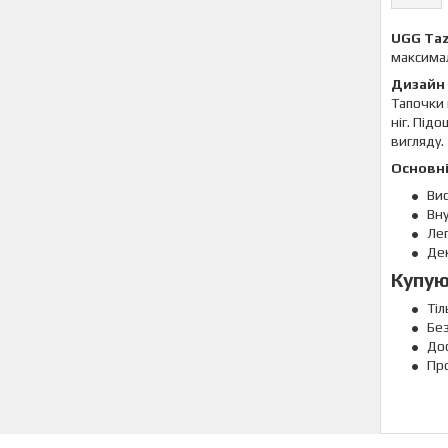
UGG Tazz
максимал
Дизайн 
Тапочки 
ніг. Під
вигляду.
Основні
Вис
Вну
Лег
Дек
Купую
Тіл
Бе
Дос
Про