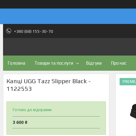
+380 (68) 155-30-70
Головна
Товари та послуги
Відгуки
Про нас
Капці UGG Tazz Slipper Black -
PREMI
1122553
Готово до відправки
3 600 ₴