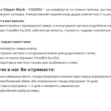
 Slipper Black - 1122553
— це комфортні та стильні тапочки, що поє
ьного затишку. Універсальний чорний колір додає елегантності та 
та матеріали:
виготовлені з преміальної замші, а їх внутрішня частина оздоблена 
ошва Treadlite by UGG забезпечує легкість, гнучкість і чудове зчеплен
 характеристики:
окоякісна замша верху;
трішня частина з натуральної вовни для додаткового тепла;
ка та гнучка підошва Treadlite by UGG;
оративна плетена тасьма для особливого стилю.
чи в нас Ви отримаєте:
ьки найкраща якість товару (перевірка кожної пари перед відправлен
зпроблемний обмін або повернення товару упродовж 14 днів;
тавка впродовж 1-2 днів із моменту замовлення;
фесійний підбір розміру