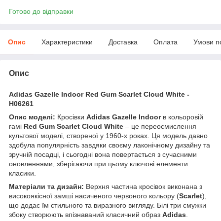
Готово до відправки
Опис
Характеристики
Доставка
Оплата
Умови п
Опис
Adidas Gazelle Indoor Red Gum Scarlet Cloud White -
H06261
Опис моделі:
Кросівки
Adidas Gazelle Indoor
в кольоровій
гамі
Red Gum Scarlet Cloud White
– це переосмислення
культової моделі, створеної у 1960-х роках. Ця модель давно
здобула популярність завдяки своєму лаконічному дизайну та
зручній посадці, і сьогодні вона повертається з сучасними
оновленнями, зберігаючи при цьому ключові елементи
класики.
Матеріали та дизайн:
Верхня частина кросівок виконана з
високоякісної замші насиченого червоного кольору (
Scarlet
),
що додає їм стильного та виразного вигляду. Білі три смужки
збоку створюють впізнаваний класичний образ
Adidas
.