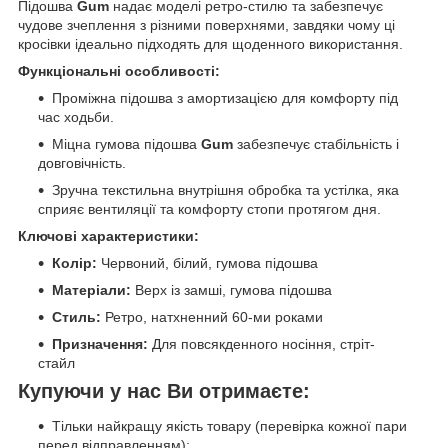
Підошва
Gum
надає моделі ретро-стилю та забезпечує
чудове зчеплення з різними поверхнями, завдяки чому ці
кросівки ідеально підходять для щоденного використання.
Функціональні особливості:
Проміжна підошва з амортизацією для комфорту під
час ходьби.
Міцна гумова підошва
Gum
забезпечує стабільність і
довговічність.
Зручна текстильна внутрішня обробка та устілка, яка
сприяє вентиляції та комфорту стопи протягом дня.
Ключові характеристики:
Колір:
Червоний, білий, гумова підошва
Матеріали:
Верх із замші, гумова підошва
Стиль:
Ретро, натхненний 60-ми роками
Призначення:
Для повсякденного носіння, стріт-
стайл
Купуючи у нас Ви отримаєте:
Тільки найкращу якість товару (перевірка кожної пари
перед відправленням);