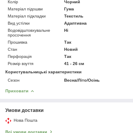
Колір
Чорний
Матеріал підошви
Гума
Матеріал підкладки
Текстиль
Вид устілки
Адаптивна
Водовідштовхувальне
Ні
просочення
Прошивка
Так
Стан
Новий
Перфорація
Так
Розмір взуття
41 - 26 см
Користувальницькі характеристики
Сезон
Весна/Літо/Осінь
Приховати
Умови доставки
Нова Пошта
Всі умови доставки