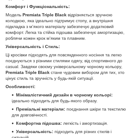
Комфорт і Функціональність:
Модель
Premiata Triple Black
відрізняється зручною
колодкою, яка ідеально підтримує стопу, а внутрішня
підкладка з м'якого матеріалу забезпечує додатковий
комфорт. Легка та стійка підошва забезпечує амортизацію,
роблячи кожен крок м'яким та плавним.
Універсальність і Стиль:
Ці кросівки підходять для повсякденного носіння та легко
поєднуються з різними стилями одягу, від спортивного до
casual. Завдяки своєму універсальному чорному кольору,
Premiata Triple Black
стане чудовим вибором для тих, хто
цінує стиль та зручність у будь-якій ситуації.
Особливості:
Мінімалістичний дизайн в чорному кольорі:
ідеально підходить для будь-якого образу.
Преміальні матеріали:
поєднання шкіри та текстилю
для довговічності.
Комфортна підошва:
легкість і амортизація.
Універсальність:
підходить для різних стилів і
ситуацій.