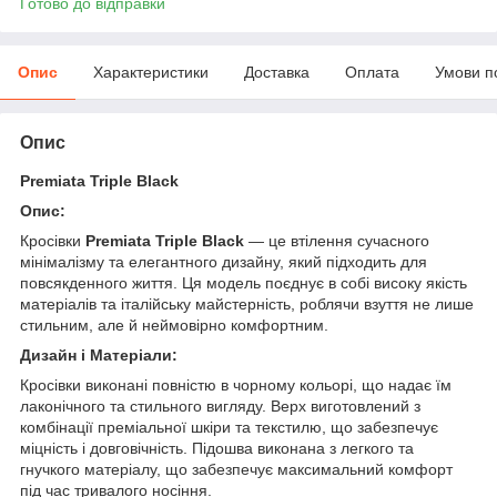
Готово до відправки
Опис
Характеристики
Доставка
Оплата
Умови п
Опис
Premiata Triple Black
Опис:
Кросівки
Premiata Triple Black
— це втілення сучасного
мінімалізму та елегантного дизайну, який підходить для
повсякденного життя. Ця модель поєднує в собі високу якість
матеріалів та італійську майстерність, роблячи взуття не лише
стильним, але й неймовірно комфортним.
Дизайн і Матеріали:
Кросівки виконані повністю в чорному кольорі, що надає їм
лаконічного та стильного вигляду. Верх виготовлений з
комбінації преміальної шкіри та текстилю, що забезпечує
міцність і довговічність. Підошва виконана з легкого та
гнучкого матеріалу, що забезпечує максимальний комфорт
під час тривалого носіння.