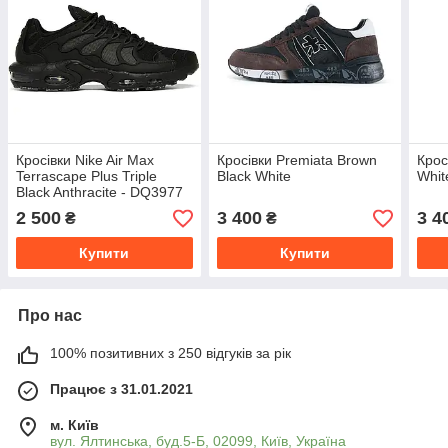
Кросівки Nike Air Max
Кросівки Premiata Brown
Крос
Terrascape Plus Triple
Black White
Whit
Black Anthracite - DQ3977
001
2 500
3 400
3 4
₴
₴
Купити
Купити
Про нас
100% позитивних з 250 відгуків за рік
Працює з 31.01.2021
м. Київ
вул. Ялтинська, буд.5-Б, 02099, Київ, Україна