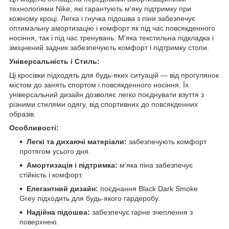
технологіями Nike, які гарантують м'яку підтримку при
кожному кроці. Легка і гнучка підошва з піни забезпечує
оптимальну амортизацію і комфорт як під час повсякденного
носіння, так і під час тренувань. М'яка текстильна підкладка і
зміцнений задник забезпечують комфорт і підтримку стопи.
Універсальність і Стиль:
Ці кросівки підходять для будь-яких ситуацій — від прогулянок
містом до занять спортом і повсякденного носіння. Їх
універсальний дизайн дозволяє легко поєднувати взуття з
різними стилями одягу, від спортивних до повсякденних
образів.
Особливості:
Легкі та дихаючі матеріали:
забезпечують комфорт
протягом усього дня.
Амортизація і підтримка:
м'яка піна забезпечує
стійкість і комфорт.
Елегантний дизайн:
поєднання Black Dark Smoke
Grey підходить для будь-якого гардеробу.
Надійна підошва:
забезпечує гарне зчеплення з
поверхнею.