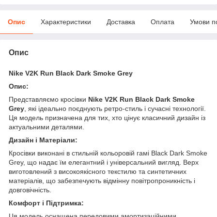
Опис
Характеристики
Доставка
Оплата
Умови п
Опис
Nike V2K Run Black Dark Smoke Grey
Опис:
Представляємо кросівки
Nike V2K Run Black Dark Smoke
Grey
, які ідеально поєднують ретро-стиль і сучасні технології.
Ця модель призначена для тих, хто цінує класичний дизайн із
актуальними деталями.
Дизайн і Матеріали:
Кросівки виконані в стильній кольоровій гамі Black Dark Smoke
Grey, що надає їм елегантний і універсальний вигляд. Верх
виготовлений з високоякісного текстилю та синтетичних
матеріалів, що забезпечують відмінну повітропроникність і
довговічність.
Комфорт і Підтримка:
Ця модель оснащена передовими амортизаційними