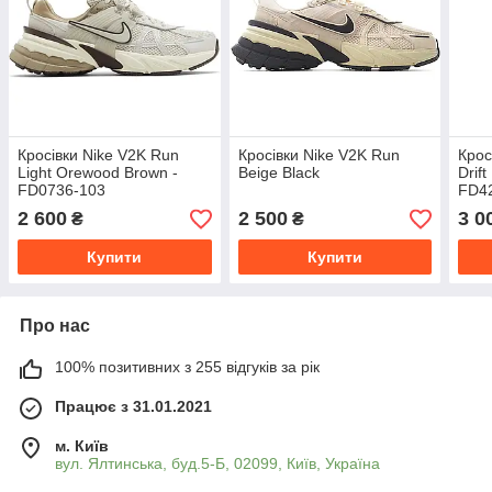
Кросівки Nike V2K Run
Кросівки Nike V2K Run
Крос
Light Orewood Brown -
Beige Black
Drif
FD0736-103
FD4
2 600
2 500
3 0
₴
₴
Купити
Купити
Про нас
100% позитивних з 255 відгуків за рік
Працює з 31.01.2021
м. Київ
вул. Ялтинська, буд.5-Б, 02099, Київ, Україна