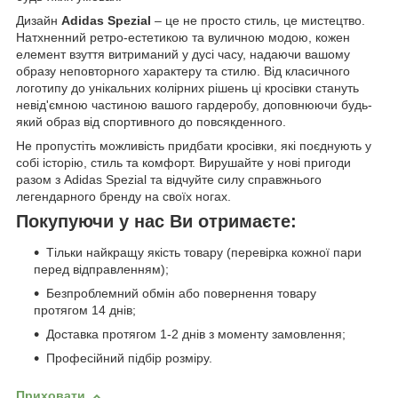
Дизайн
Adidas Spezial
– це не просто стиль, це мистецтво.
Натхненний ретро-естетикою та вуличною модою, кожен
елемент взуття витриманий у дусі часу, надаючи вашому
образу неповторного характеру та стилю. Від класичного
логотипу до унікальних колірних рішень ці кросівки стануть
невід'ємною частиною вашого гардеробу, доповнюючи будь-
який образ від спортивного до повсякденного.
Не пропустіть можливість придбати кросівки, які поєднують у
собі історію, стиль та комфорт. Вирушайте у нові пригоди
разом з Adidas Spezial та відчуйте силу справжнього
легендарного бренду на своїх ногах.
Покупуючи у нас Ви отримаєте:
Тільки найкращу якість товару (перевірка кожної пари
перед відправленням);
Безпроблемний обмін або повернення товару
протягом 14 днів;
Доставка протягом 1-2 днів з моменту замовлення;
Професійний підбір розміру.
Приховати