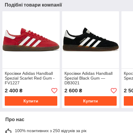
Подібні товари компанії
Кросівки Adidas Handball
Кросівки Adidas Handball
Крос
Spezial Scarlet Red Gum -
Spezial Black Gum —
Spez
FV1227
DB3021
2 400
2 600
2 5
₴
₴
Купити
Купити
Про нас
100% позитивних з 250 відгуків за рік