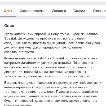
Опис
Характеристики
Доставка
Оплата
Умови п
Опис
Зустрічайте з нами справжню ікону стилю – кросівки
Adidas
Spezial
. Ця модель не просто взуття, вона втілення
спадщини, елегантності та функціональності, зливаючи у собі
дух вуличної культури з передовими технологіями
спортивного взуття.
Кожна деталь кросівок
Adidas Spezial
просочена ретельно
вивіреним дизайном та увагою до деталей. Починаючи з
вишуканого вибору матеріалів – міцної шкіри, тканин, що
дихають, та інноваційних синтетичних матеріалів, які
забезпечують довговічність і комфорт при кожному русі.
Ергономічний дизайн ідеально підтримує стопу, забезпечуючи
неперевершений комфорт навіть під час інтенсивних
тренувань чи довгих прогулянок. Підошва з амортизацією та
відмінним зчепленням забезпечує стабільність та захист на
будь-якій поверхні, дозволяючи вам почуватися впевнено в
будь-яких умовах.