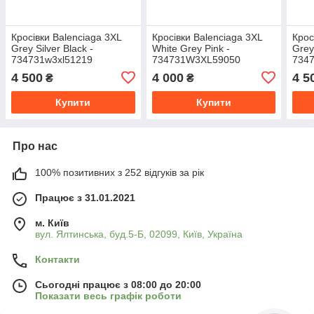
Кросівки Balenciaga 3XL
Кросівки Balenciaga 3XL
Крос
Grey Silver Black -
White Grey Pink -
Grey
734731w3xl51219
734731W3XL59050
734
4 500
4 000
4 5
₴
₴
Купити
Купити
Про нас
100% позитивних з 252 відгуків за рік
Працює з 31.01.2021
м. Київ
вул. Ялтинська, буд.5-Б, 02099, Київ, Україна
Контакти
Сьогодні працює з 08:00 до 20:00
Показати весь графік роботи