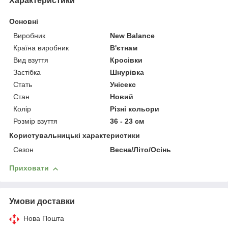
Характеристики
Основні
Виробник
New Balance
Країна виробник
В'єтнам
Вид взуття
Кросівки
Застібка
Шнурівка
Стать
Унісекс
Стан
Новий
Колір
Різні кольори
Розмір взуття
36 - 23 см
Користувальницькі характеристики
Сезон
Весна/Літо/Осінь
Приховати
Умови доставки
Нова Пошта