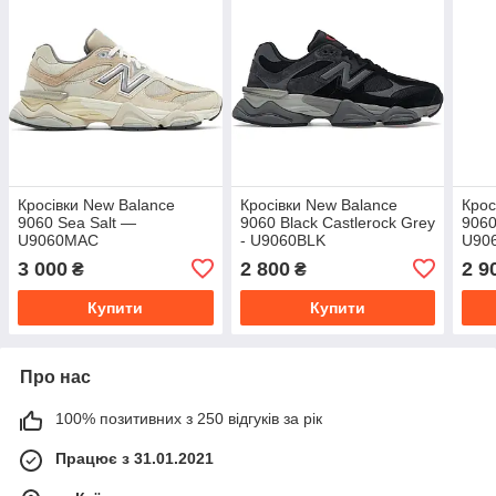
Кросівки New Balance
Кросівки New Balance
Крос
9060 Sea Salt —
9060 Black Castlerock Grey
9060
U9060MAC
- U9060BLK
U90
3 000
2 800
2 9
₴
₴
Купити
Купити
Про нас
100% позитивних з 250 відгуків за рік
Працює з 31.01.2021