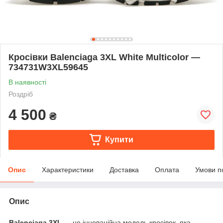
Кросівки Balenciaga 3XL White Multicolor —
734731W3XL59645
В наявності
Роздріб
4 500
₴
Купити
Опис
Характеристики
Доставка
Оплата
Умови п
Опис
Balenciaga 3XL
— це інноваційна модель кросівок, яка