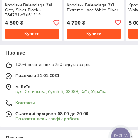
Кросівки Balenciaga 3XL
Кросівки Balenciaga 3XL
Крос
Grey Silver Black -
Extreme Lace White Silver
Whit
734731w3xl51219
4 500
4 700
5 0
₴
₴
Купити
Купити
Про нас
100% позитивних з 250 відгуків за рік
Працює з 31.01.2021
м. Київ
вул. Ялтинська, буд.5-Б, 02099, Київ, Україна
Контакти
Сьогодні працює з 08:00 до 20:00
Показати весь графік роботи
КНОПКА
Про нас