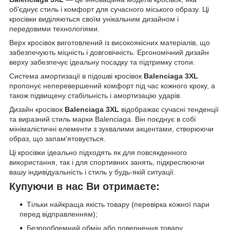
об'єднує стиль і комфорт для сучасного міського образу. Ці
кросівки виділяються своїм унікальним дизайном і
передовими технологіями.
Верх кросівок виготовлений із високоякісних матеріалів, що
забезпечують міцність і довговічність. Ергономічний дизайн
верху забезпечує ідеальну посадку та підтримку стопи.
Система амортизації в підошві кросівок
Balenciaga 3XL
пропонує неперевершений комфорт під час кожного кроку, а
також підвищену стабільність і амортизацію ударів.
Дизайн кросівок
Balenciaga 3XL
відображає сучасні тенденції
та виразний стиль марки Balenciaga. Він поєднує в собі
мінімалістичні елементи з зухвалими акцентами, створюючи
образ, що запам'ятовується.
Ці кросівки ідеально підходять як для повсякденного
використання, так і для спортивних занять, підкреслюючи
вашу індивідуальність і стиль у будь-якій ситуації.
Купуючи в нас Ви отримаєте:
Тільки найкраща якість товару (перевірка кожної пари
перед відправленням);
Безпроблемний обмін або повернення товару