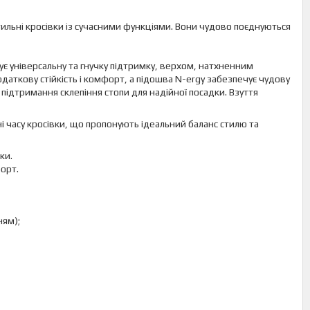
тильні кросівки із сучасними функціями. Вони чудово поєднуються
 універсальну та гнучку підтримку, верхом, натхненним
даткову стійкість і комфорт, а підошва N-ergy забезпечує чудову
підтримання склепіння стопи для надійної посадки. Взуття
і часу кросівки, що пропонують ідеальний баланс стилю та
ки.
орт.
ням);