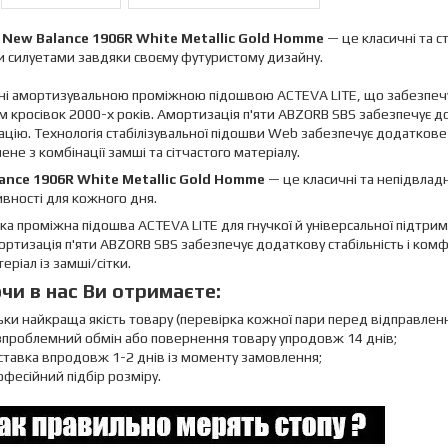
и
New Balance 1906R White Metallic Gold Homme
— це класичні та с
и силуетами завдяки своєму футуристому дизайну.
і амортизувальною проміжною підошвою ACTEVA LITE, що забезпечує
 кросівок 2000-х років. Амортизація п'яти ABZORB SBS забезпечує до
цію. Технологія стабілізувальної підошви Web забезпечує додаткове 
ене з комбінації замші та сітчастого матеріалу.
ance 1906R White Metallic Gold Homme
— це класичні та непідвладн
вності для кожного дня.
ка проміжна підошва ACTEVA LITE для гнучкої й універсальної підтрим
ртизація п'яти ABZORB SBS забезпечує додаткову стабільність і комф
еріал із замші/сітки.
чи в нас Ви отримаєте:
ьки найкраща якість товару (перевірка кожної пари перед відправлен
зпроблемний обмін або повернення товару упродовж 14 днів;
тавка впродовж 1-2 днів із моменту замовлення;
фесійний підбір розміру.