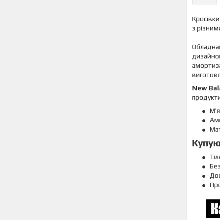
Кросівк
з різним
Обладнан
дизайном
амортиза
виготовл
New Bal
продукти
М'я
Амо
Мат
Купую
Тіл
Бе
Дос
Про