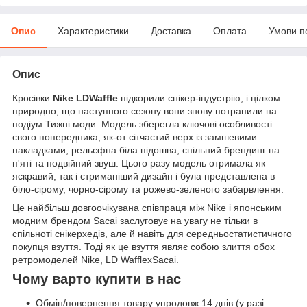
Опис
Характеристики
Доставка
Оплата
Умови п
Опис
Кросівки
Nike LDWaffle
підкорили снікер-індустрію, і цілком
природно, що наступного сезону вони знову потрапили на
подіум Тижні моди. Модель зберегла ключові особливості
свого попередника, як-от сітчастий верх із замшевими
накладками, рельєфна біла підошва, спільний брендинг на
п'яті та подвійний звуш. Цього разу модель отримала як
яскравий, так і стриманіший дизайн і була представлена в
біло-сірому, чорно-сірому та рожево-зеленого забарвлення.
Це найбільш довгоочікувана співпраця між Nike і японським
модним брендом Sacai заслуговує на увагу не тільки в
спільноті снікерхедів, але й навіть для середньостатистичного
покупця взуття. Тоді як це взуття являє собою злиття обох
ретромоделей Nike, LD WafflexSacai.
Чому варто купити в нас
Обмін/повернення товару упродовж 14 днів (у разі