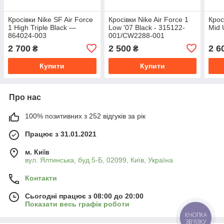
Кросівки Nike SF Air Force
Кросівки Nike Air Force 1
Крос
1 High Triple Black —
Low '07 Black - 315122-
Mid U
864024-003
001/CW2288-001
2 700
2 500
2 6
₴
₴
Купити
Купити
Про нас
100% позитивних з 252 відгуків за рік
Працює з 31.01.2021
м. Київ
вул. Ялтинська, буд.5-Б, 02099, Київ, Україна
Контакти
Сьогодні працює з 08:00 до 20:00
Показати весь графік роботи
КНОПКА
ЗВ'ЯЗКУ