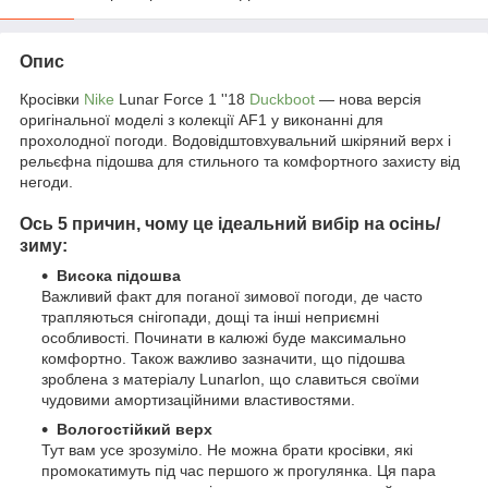
Опис
Кросівки
Nike
Lunar Force 1 ''18
Duckboot
— нова версія
оригінальної моделі з колекції AF1 у виконанні для
прохолодної погоди. Водовідштовхувальний шкіряний верх і
рельєфна підошва для стильного та комфортного захисту від
негоди.
Ось 5 причин, чому це ідеальний вибір на осінь/
зиму:
Висока підошва
Важливий факт для поганої зимової погоди, де часто
трапляються снігопади, дощі та інші неприємні
особливості. Починати в калюжі буде максимально
комфортно. Також важливо зазначити, що підошва
зроблена з матеріалу Lunarlon, що славиться своїми
чудовими амортизаційними властивостями.
Вологостійкий верх
Тут вам усе зрозуміло. Не можна брати кросівки, які
промокатимуть під час першого ж прогулянка. Ця пара