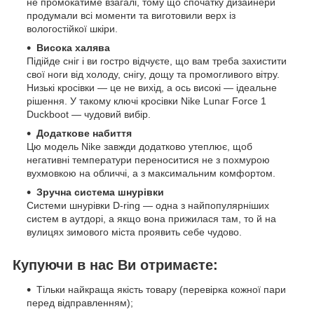
не промокатиме взагалі, тому що спочатку дизайнери
продумали всі моменти та виготовили верх із
вологостійкої шкіри.
Висока халява
Підійде сніг і ви гостро відчуєте, що вам треба захистити
свої ноги від холоду, снігу, дощу та промогливого вітру.
Низькі кросівки — це не вихід, а ось високі — ідеальне
рішення. У такому ключі кросівки Nike Lunar Force 1
Duckboot — чудовий вибір.
Додаткове набиття
Цю модель Nike завжди додатково утеплює, щоб
негативні температури переноситися не з похмурою
вухмовкою на обличчі, а з максимальним комфортом.
Зручна система шнурівки
Системи шнурівки D-ring — одна з найпопулярніших
систем в аутдорі, а якщо вона прижилася там, то й на
вулицях зимового міста проявить себе чудово.
Купуючи в нас Ви отримаєте:
Тільки найкраща якість товару (перевірка кожної пари
перед відправленням);