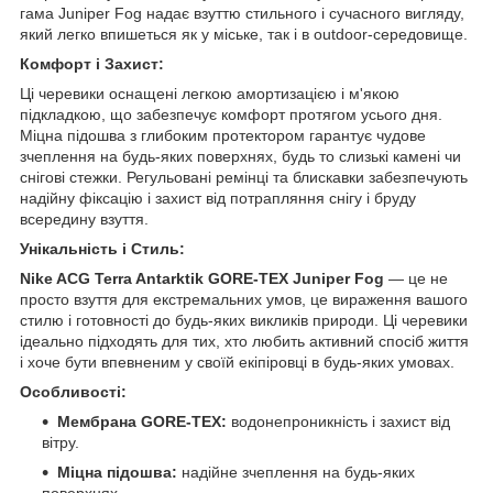
гама Juniper Fog надає взуттю стильного і сучасного вигляду,
який легко впишеться як у міське, так і в outdoor-середовище.
Комфорт і Захист:
Ці черевики оснащені легкою амортизацією і м'якою
підкладкою, що забезпечує комфорт протягом усього дня.
Міцна підошва з глибоким протектором гарантує чудове
зчеплення на будь-яких поверхнях, будь то слизькі камені чи
снігові стежки. Регульовані ремінці та блискавки забезпечують
надійну фіксацію і захист від потрапляння снігу і бруду
всередину взуття.
Унікальність і Стиль:
Nike ACG Terra Antarktik GORE-TEX Juniper Fog
— це не
просто взуття для екстремальних умов, це вираження вашого
стилю і готовності до будь-яких викликів природи. Ці черевики
ідеально підходять для тих, хто любить активний спосіб життя
і хоче бути впевненим у своїй екіпіровці в будь-яких умовах.
Особливості:
Мембрана GORE-TEX:
водонепроникність і захист від
вітру.
Міцна підошва:
надійне зчеплення на будь-яких
поверхнях.