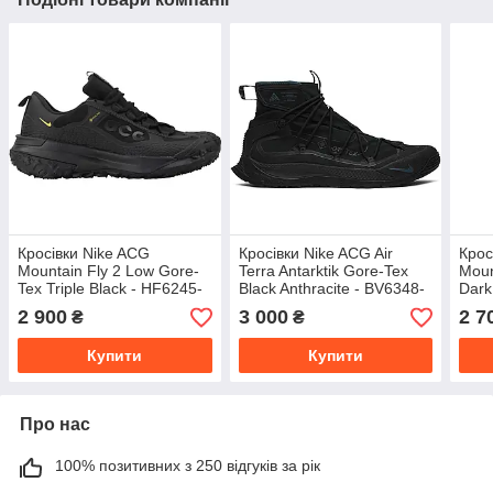
Кросівки Nike ACG
Кросівки Nike ACG Air
Крос
Mountain Fly 2 Low Gore-
Terra Antarktik Gore-Tex
Moun
Tex Triple Black - HF6245-
Black Anthracite - BV6348-
Dark
001
001
002
2 900
3 000
2 7
₴
₴
Купити
Купити
Про нас
100% позитивних з 250 відгуків за рік