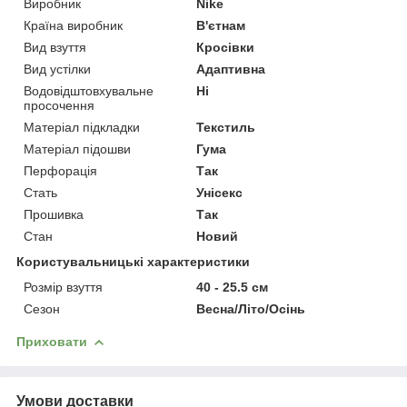
Виробник
Nike
Країна виробник
В'єтнам
Вид взуття
Кросівки
Вид устілки
Адаптивна
Водовідштовхувальне
Ні
просочення
Матеріал підкладки
Текстиль
Матеріал підошви
Гума
Перфорація
Так
Стать
Унісекс
Прошивка
Так
Стан
Новий
Користувальницькі характеристики
Розмір взуття
40 - 25.5 см
Сезон
Весна/Літо/Осінь
Приховати
Умови доставки