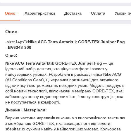
Опис
Характеристики
Доставка
Оплата
Умови п
Опис
-size:14px">
Nike ACG Terra Antarktik GORE-TEX Juniper Fog
- BV6348-300
Опис:
Nike ACG Terra Antarktik GORE-TEX Juniper Fog
— це
ідеальний вибір для тих, хто цінує комфорт і захист у
найсуворіших умовах. Розроблені в рамках лінійки Nike ACG
(All Conditions Gear), ці черевики призначені для активного
відпочинку і екстремальних погодних умов. Модель поєднує в
собі новітні технології, включаючи мембрану GORE-TEX, яка
забезпечує повну водонепроникність, і легку конструкцію, яка
не поступається в комфорті.
Дизайн і Матеріали:
Верхня частина черевиків виконана з високоякісного текстилю
з мембраною GORE-TEX, яка захищає ноги від вологи і
зберігає їх сухими навіть у найвологіших умовах. Кольорова