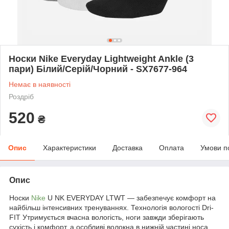
Носки Nike Everyday Lightweight Ankle (3
пари) Білий/Серій/Чорний - SX7677-964
Немає в наявності
Роздріб
520
₴
Опис
Характеристики
Доставка
Оплата
Умови п
Опис
Носки
Nike
U NK EVERYDAY LTWT — забезпечує комфорт на
найбільш інтенсивних тренуваннях. Технологія вологості Dri-
FIT Утримується вчасна вологість, ноги завжди зберігають
сухість і комфорт, а особливі волокна в нижній частині носа