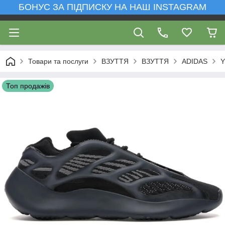
БОНУС ЗА ПІДПИСКУ НА НАШ INSTAGRAM
Товари та послуги
ВЗУТТЯ
ВЗУТТЯ
ADIDAS
Y
Топ продажів