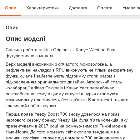
Опис
Характеристики
Доставка
Оплата
Умови п
Опис
Опис моделі
Спільна робота
adidas
Originals + Kanye West на базі
футуристичною моделі.
Верх моделі виконаний з сітчастого моноволокна, а
рефлективні накладки з RPU виконують не тільки декоративну
функцію, але і забезпечують підтримку стопи разом з
підкресленням оригінального дизайну. Авторський стиль
колаборації adidas Originals і Каньє Уест передбачає
розслаблення, тому в цьому силуеті шнурки отримують
максимальну еластичність без зав'язок. В комплекті також є
класичний набір шнурків.
Перша поява Yeezy Boost 700 знову довелося на показ
чергового сезону бренду Yeezy. Це була п'ята колекція, яку
презентували в 2017 році на осінньо-зимової Тижні моди в
Нью-Йорку. До того моменту світ охопила тенденція на
масивні кросівки і силует під номером 700 вийшов якраз у