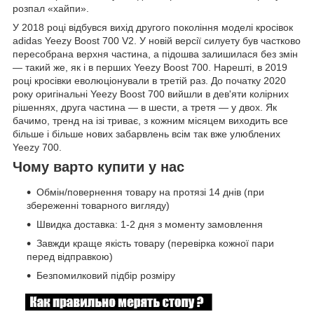
розпал «хайпи».
У 2018 році відбувся вихід другого покоління моделі кросівок
adidas Yeezy Boost 700 V2. У новій версії силуету був частково
пересобрана верхня частина, а підошва залишилася без змін
— такий же, як і в перших Yeezy Boost 700. Нарешті, в 2019
році кросівки еволюціонували в третій раз. До початку 2020
року оригінальні Yeezy Boost 700 вийшли в дев'яти колірних
рішеннях, друга частина — в шести, а третя — у двох. Як
бачимо, тренд на ізі триває, з кожним місяцем виходить все
більше і більше нових забарвлень всім так вже улюблених
Yeezy 700.
Чому варто купити у нас
Обмін/повернення товару на протязі 14 днів (при
збереженні товарного вигляду)
Швидка доставка: 1-2 дня з моменту замовлення
Завжди краще якість товару (перевірка кожної пари
перед відправкою)
Безпомилковий підбір розміру