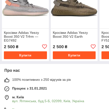
Кросівки Adidas Yeezy
Кросівки Adidas Yeezy
Крос
Boost 350 V2 Trfrm —
Boost 350 V2 Earth
Boos
EG7492
FY5
2 500
2 500
2 5
₴
₴
Купити
Купити
Про нас
100% позитивних з 250 відгуків за рік
Працює з 31.01.2021
м. Київ
вул. Ялтинська, буд.5-Б, 02099, Київ, Україна