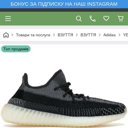
БОНУС ЗА ПІДПИСКУ НА НАШ INSTAGRAM
Товари та послуги
ВЗУТТЯ
ВЗУТТЯ
Adidas
YE
Топ продажів