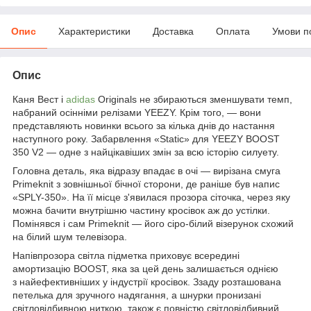
Опис
Характеристики
Доставка
Оплата
Умови п
Опис
Каня Вест і
adidas
Originals не збираються зменшувати темп,
набраний осінніми релізами YEEZY. Крім того, — вони
представляють новинки всього за кілька днів до настання
наступного року. Забарвлення «Static» для YEEZY BOOST
350 V2 — одне з найцікавіших змін за всю історію силуету.
Головна деталь, яка відразу впадає в очі — вирізана смуга
Primeknit з зовнішньої бічної сторони, де раніше був напис
«SPLY-350». На її місце з'явилася прозора сіточка, через яку
можна бачити внутрішню частину кросівок аж до устілки.
Помінявся і сам Primeknit — його сіро-білий візерунок схожий
на білий шум телевізора.
Напівпрозора світла підметка приховує всередині
амортизацію BOOST, яка за цей день залишається однією
з найефективніших у індустрії кросівок. Ззаду розташована
петелька для зручного надягання, а шнурки пронизані
світловідбивною ниткою, також є повністю світловідбивний