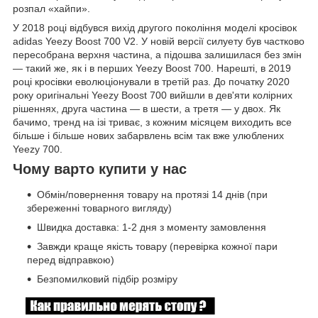
розпал «хайпи».
У 2018 році відбувся вихід другого покоління моделі кросівок
adidas Yeezy Boost 700 V2. У новій версії силуету був частково
пересобрана верхня частина, а підошва залишилася без змін
— такий же, як і в перших Yeezy Boost 700. Нарешті, в 2019
році кросівки еволюціонували в третій раз. До початку 2020
року оригінальні Yeezy Boost 700 вийшли в дев'яти колірних
рішеннях, друга частина — в шести, а третя — у двох. Як
бачимо, тренд на ізі триває, з кожним місяцем виходить все
більше і більше нових забарвлень всім так вже улюблених
Yeezy 700.
Чому варто купити у нас
Обмін/повернення товару на протязі 14 днів (при
збереженні товарного вигляду)
Швидка доставка: 1-2 дня з моменту замовлення
Завжди краще якість товару (перевірка кожної пари
перед відправкою)
Безпомилковий підбір розміру