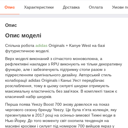
Опис
Характеристики
Доставка
Оплата
Умови п
Опис
Опис моделі
Спільна робота
adidas
Originals + Kanye West на базі
футуристичною моделі.
Верх моделі виконаний з сітчастого моноволокна, а
рефлективні накладки з RPU виконують не тільки декоративну
функцію, але і забезпечують підтримку стопи разом з
підкресленням оригінального дизайну. Авторський стиль
колаборації adidas Originals і Каньє Уест передбачає
розслаблення, тому в цьому силуеті шнурки отримують
максимальну еластичність без зав'язок. В комплекті також є
класичний набір шнурків.
Перша поява Yeezy Boost 700 знову довелося на показ
чергового сезону бренду Yeezy. Це була п'ята колекція, яку
презентували в 2017 році на осінньо-зимової Тижні моди в
Нью-Йорку. До того моменту світ охопила тенденція на
масивні кросівки і силует під номером 700 вийшов якраз у