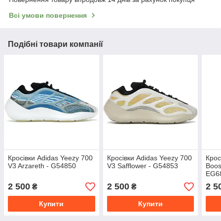
Всі умови повернення
Подібні товари компанії
Кросівки Adidas Yeezy 700
Кросівки Adidas Yeezy 700
Крос
V3 Arzareth - G54850
V3 Safflower - G54853
Boos
EG6
2 500
2 500
2 5
₴
₴
Купити
Купити