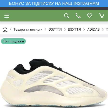
БОНУС ЗА ПІДПИСКУ НА НАШ INSTAGRAM
Товари та послуги
ВЗУТТЯ
ВЗУТТЯ
ADIDAS
Y
Топ продажів