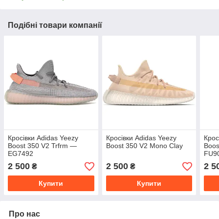
Подібні товари компанії
Кросівки Adidas Yeezy
Кросівки Adidas Yeezy
Крос
Boost 350 V2 Trfrm —
Boost 350 V2 Mono Clay
Boos
EG7492
FU9
2 500
2 500
2 5
₴
₴
Купити
Купити
Про нас