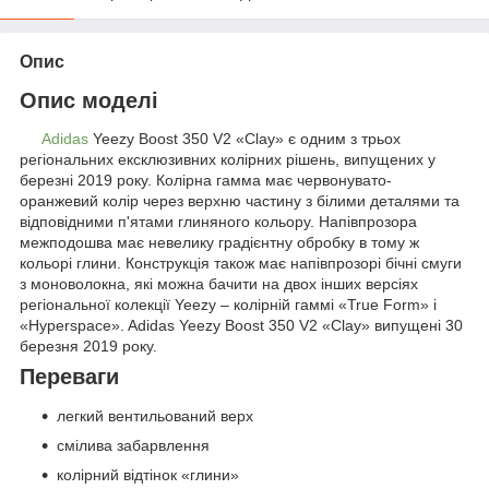
Опис
Опис моделі
Adidas
Yeezy Boost 350 V2 «Clay» є одним з трьох
регіональних ексклюзивних колірних рішень, випущених у
березні 2019 року. Колірна гамма має червонувато-
оранжевий колір через верхню частину з білими деталями та
відповідними п'ятами глиняного кольору. Напівпрозора
межподошва має невелику градієнтну обробку в тому ж
кольорі глини. Конструкція також має напівпрозорі бічні смуги
з моноволокна, які можна бачити на двох інших версіях
регіональної колекції Yeezy – колірній гаммі «True Form» і
«Hyperspace». Adidas Yeezy Boost 350 V2 «Clay» випущені 30
березня 2019 року.
Переваги
легкий вентильований верх
смілива забарвлення
колірний відтінок «глини»