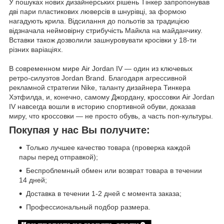
У пошуках нових дизайнерських рішень Тінкер запропонував
дві пари пластикових люверсів в шнурівці, за формою
нагадують крила. Відсилання до польотів за традицією
відзначала неймовірну стрибучість Майкла на майданчику.
Вставки також дозволили зашнуровувати кросівки у 18-ти
різних варіаціях.
В современном мире Air Jordan IV — один из ключевых
ретро-силуэтов Jordan Brand. Благодаря агрессивной
рекламной стратегии Nike, таланту дизайнера Тинкера
Хэтфилда, и, конечно, самому Джордану, кроссовки Air Jordan
IV навсегда вошли в историю спортивной обуви, доказав
миру, что кроссовки — не просто обувь, а часть поп-культуры.
Покупая у нас Вы получите:
Только лучшее качество товара (проверка каждой
пары перед отправкой);
Беспроблемный обмен или возврат товара в течении
14 дней;
Доставка в течении 1-2 дней с момента заказа;
Профессиональный подбор размера.