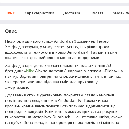
Опис
Характеристики
Доставка
Оплата
Умови п
Опис
Після оглушливого успіху Air Jordan 3 дизайнер Тінкер
Хетфілд зрозумів, у чому секрет успіху, і вирішив трохи
вдосконалити технології в нових Air jordan 4. І як ми з вами
знаємо - четвірки вийшло не менш легендарними.
Хетфілд зберіг деякі ключові елементи, властиві лінії AJ:
брендинг «
Nike
Air» та логотип Jumpman зі словом «Flight» на
язичку. Видимий повітряний блок залишився в п'яті, в той час
як передня частина підошви вмістила приховану
амортизацію.
Додавання сітки з уретановым покриттям стало найбільш
помітним нововведенням в Air Jordan IV. Таким чином
кросівки краще вентилювати і стилістично відрізнялися від
попередніх випусків. Крім того, мисок зміцнився за рахунок
використання матеріалу Durabuck — синтетична шкіра, схожа
на нубук. Вона володіє неперевершеною легкістю і міцністю.