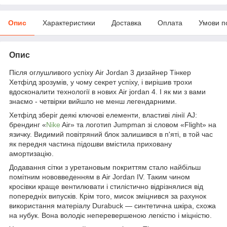
Опис
Характеристики
Доставка
Оплата
Умови п
Опис
Після оглушливого успіху Air Jordan 3 дизайнер Тінкер
Хетфілд зрозумів, у чому секрет успіху, і вирішив трохи
вдосконалити технології в нових Air jordan 4. І як ми з вами
знаємо - четвірки вийшло не менш легендарними.
Хетфілд зберіг деякі ключові елементи, властиві лінії AJ:
брендинг «
Nike
Air» та логотип Jumpman зі словом «Flight» на
язичку. Видимий повітряний блок залишився в п'яті, в той час
як передня частина підошви вмістила приховану
амортизацію.
Додавання сітки з уретановым покриттям стало найбільш
помітним нововведенням в Air Jordan IV. Таким чином
кросівки краще вентилювати і стилістично відрізнялися від
попередніх випусків. Крім того, мисок зміцнився за рахунок
використання матеріалу Durabuck — синтетична шкіра, схожа
на нубук. Вона володіє неперевершеною легкістю і міцністю.