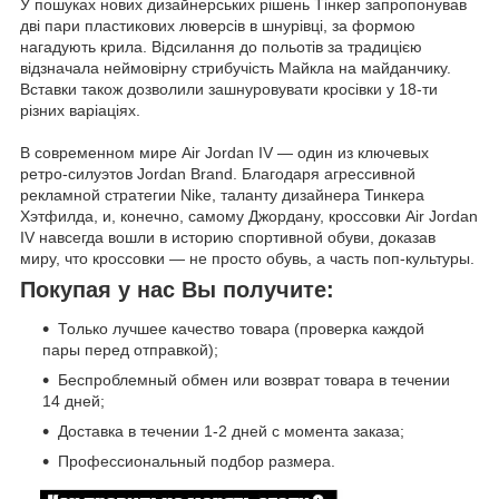
У пошуках нових дизайнерських рішень Тінкер запропонував
дві пари пластикових люверсів в шнурівці, за формою
нагадують крила. Відсилання до польотів за традицією
відзначала неймовірну стрибучість Майкла на майданчику.
Вставки також дозволили зашнуровувати кросівки у 18-ти
різних варіаціях.
В современном мире Air Jordan IV — один из ключевых
ретро-силуэтов Jordan Brand. Благодаря агрессивной
рекламной стратегии Nike, таланту дизайнера Тинкера
Хэтфилда, и, конечно, самому Джордану, кроссовки Air Jordan
IV навсегда вошли в историю спортивной обуви, доказав
миру, что кроссовки — не просто обувь, а часть поп-культуры.
Покупая у нас Вы получите:
Только лучшее качество товара (проверка каждой
пары перед отправкой);
Беспроблемный обмен или возврат товара в течении
14 дней;
Доставка в течении 1-2 дней с момента заказа;
Профессиональный подбор размера.