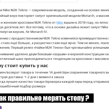
и Nike M2K Tekno — современная модель, созданная на основе лине
йный верх повторяет силуэт оригинальной модели Monarch, а массив
 и женские кроссовки M2K Tekno от
Nike
вышли в 2018 году, но легко
ух десятков лет. Все потому, что в основе дизайна лежит силуэт Nike
твёртая версия, Air Monarch IV.
нению с предшественником M2K Tekno изменился преимущественно в
 стало ещё больше, а расцветки стали ещё ярче. Тем не менее, покло
жения. Первый релиз «Найки М2К Текно» был чрезвычайно успешным 
нимание уделено двум боковым «свушам» и верхней конструкции сил
отличный шанс присоединиться к тенденции на кроссовки с массивн
у стоит купить у нас
мен/возврат товара в течении 14 дней (при сохранении товарного в
трая доставка: 1-2 дня с момента заказа
егда лучшее качество товара (проверка каждой пары перед отправко
зошибочный подбор размера