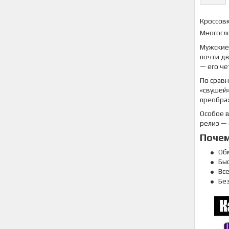
Кроссовк
Многосло
Мужские
почти дв
— его че
По срав
«свушей»
преобра
Особое в
релиз — 
Почем
Об
Быс
Вс
Бе