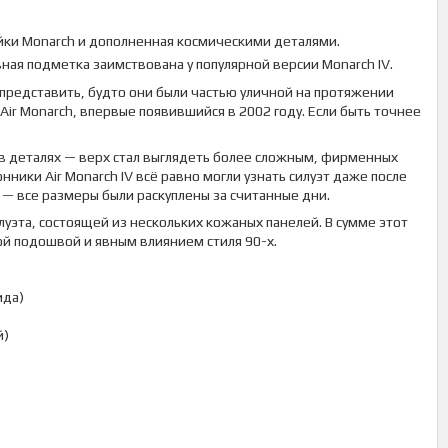
йки Monarch и дополненная космическими деталями.
ная подметка заимствована у популярной версии Monarch IV.
 представить, будто они были частью уличной на протяжении
 Air Monarch, впервые появившийся в 2002 году. Если быть точнее
 деталях — верх стал выглядеть более сложным, фирменных
нники Air Monarch IV всё равно могли узнать силуэт даже после
— все размеры были раскуплены за считанные дни.
уэта, состоящей из нескольких кожаных панелей. В сумме этот
ой подошвой и явным влиянием стиля 90-х.
ида)
й)