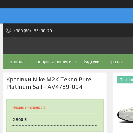
+380 (68) 155-30-70
Головна
Товари та послуги
Відгуки
Про нас
Кросівки Nike M2K Tekno Pure
Топ п
Platinum Sail - AV4789-004
Немає в наявності
2 500 ₴