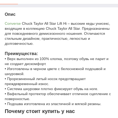
Опис
Converse
Chuck Taylor All Star Lift Hi – высокие кеды унисекс,
входящие в коллекцию Chuck Taylor All Star. Предназначены
для повседневного демисезонного ношения. Отличаются
стильным дизайном, практичностью, легкостью и
долговечностью.
Преимущества:
• Верх выполнен из 100% хлопка, поэтому обувь не парит и
не создает дискомфорт.
• Изготовлены в черном цвете с белоснежной подошвой и
шнуровкой.
• Прорезиненный литый носок предотвращает
преждевременный износ.
• Система шнуровки плотно фиксирует обувь на ноге.
• Вафельный протектор обеспечивает отличное сцепление с
поверхностью.
• Подошва изготовлена из эластичной и мягкой резины.
Почему стоит купить у нас