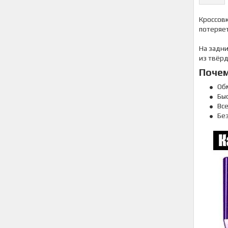
Кроссовк
потеряет
На задни
из твёр
Почем
Об
Быс
Вс
Бе