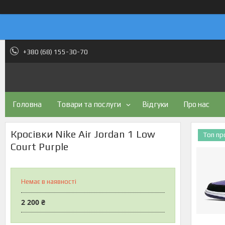
+380 (68) 155-30-70
Головна
Товари та послуги
Відгуки
Про нас
Кросівки Nike Air Jordan 1 Low
Топ п
Court Purple
Немає в наявності
2 200 ₴