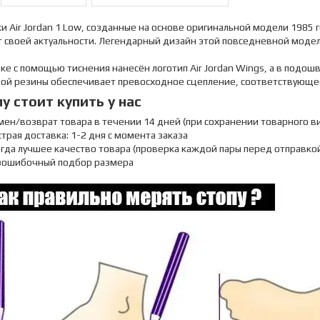
и Air Jordan 1 Low, созданные на основе оригинальной модели 1985 
 своей актуальности. Легендарный дизайн этой повседневной модел
ке с помощью тиснения нанесён логотип Air Jordan Wings, а в подо
дой резины обеспечивает превосходное сцепление, соответствующее
у стоит купить у нас
мен/возврат товара в течении 14 дней (при сохранении товарного в
трая доставка: 1-2 дня с момента заказа
егда лучшее качество товара (проверка каждой пары перед отправко
зошибочный подбор размера