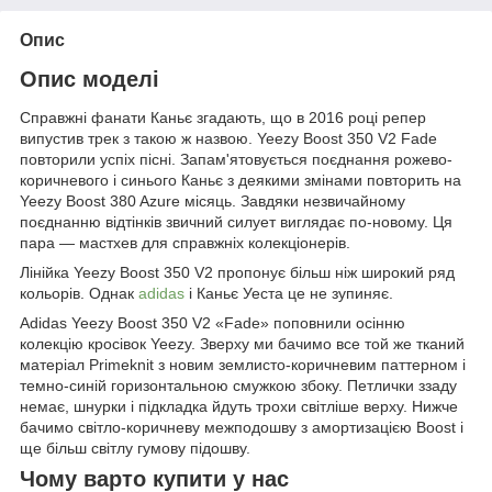
Опис
Опис моделі
Справжні фанати Каньє згадають, що в 2016 році репер
випустив трек з такою ж назвою. Yeezy Boost 350 V2 Fade
повторили успіх пісні. Запам'ятовується поєднання рожево-
коричневого і синього Каньє з деякими змінами повторить на
Yeezy Boost 380 Azure місяць. Завдяки незвичайному
поєднанню відтінків звичний силует виглядає по-новому. Ця
пара — мастхев для справжніх колекціонерів.
Лінійка Yeezy Boost 350 V2 пропонує більш ніж широкий ряд
кольорів. Однак
adidas
і Каньє Уеста це не зупиняє.
Adidas Yeezy Boost 350 V2 «Fade» поповнили осінню
колекцію кросівок Yeezy. Зверху ми бачимо все той же тканий
матеріал Primeknit з новим землисто-коричневим паттерном і
темно-синій горизонтальною смужкою збоку. Петлички ззаду
немає, шнурки і підкладка йдуть трохи світліше верху. Нижче
бачимо світло-коричневу межподошву з амортизацією Boost і
ще більш світлу гумову підошву.
Чому варто купити у нас