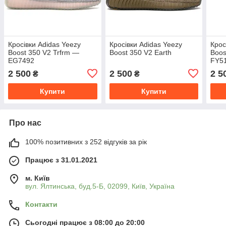
Кросівки Adidas Yeezy
Кросівки Adidas Yeezy
Крос
Boost 350 V2 Trfrm —
Boost 350 V2 Earth
Boos
EG7492
FY5
2 500
2 500
2 5
₴
₴
Купити
Купити
Про нас
100% позитивних з 252 відгуків за рік
Працює з 31.01.2021
м. Київ
вул. Ялтинська, буд.5-Б, 02099, Київ, Україна
Контакти
Сьогодні працює з 08:00 до 20:00