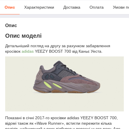
Опис
Характеристики
Доставка
Оплата
Умови п
Опис
Опис моделі
Детальніший погляд на другу за рахунком забарвлення
кросівок
adidas
YEEZY BOOST 700 від Каньє Уеста.
Показані в січні 2017-го кросівки adidas YEEZY BOOST 700,
відомі також як «Wave Runner», встигли пережити кілька
релізів, найширший з яких відбувся у вересні цього року. Але