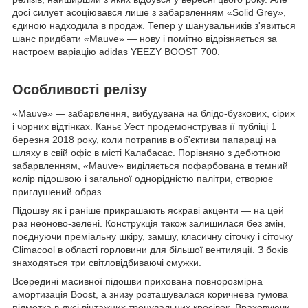
досі силует асоціювався лише з забарвленням «Solid Grey»,
єдиною надходила в продаж. Тепер у шанувальників з'явиться
шанс придбати «Mauve» — нову і помітно відрізняється за
настроєм варіацію adidas YEEZY BOOST 700.
Особливості релізу
«Mauve» — забарвлення, вибудувана на блідо-бузкових, сірих
і чорних відтінках. Каньє Уест продемонстрував її публіці 1
березня 2018 року, коли потрапив в об'єктиви папараці на
шляху в свій офіс в місті Калабасас. Порівняно з дебютною
забарвленням, «Mauve» виділяється пофарбована в темний
колір підошвою і загальної однорідністю палітри, створює
приглушений образ.
Підошву як і раніше прикрашають яскраві акценти — на цей
раз неоново-зелені. Конструкція також залишилася без змін,
поєднуючи преміальну шкіру, замшу, класичну сіточку і сіточку
Climacool в області горловини для більшої вентиляції. З боків
знаходяться три світловідбиваючі смужки.
Всередині масивної підошви прихована повнорозмірна
амортизація Boost, а знизу розташувалася коричнева гумова
підметка в дусі вінтажних тренувальних кросівок. Враховуючи