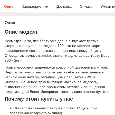
Опис
Характеристики
Доставка
Оплата
Умови п
Опис
Опис моделі
Несмотря на то, что Yeezy уже давно выпускает третью
итерацию популярной модели 700, это не мешает марке
периодически возвращаться к ее оригинальному силуэту.
Очередным релизом
adidas
станет модель adidas Yeezy Boost
700 «Sun».
Новые кроссовки выделяются красочной цветовой палитрой.
Верх из сеточки и замши сочетает в себе желтые панели и
черно-синие детали, отсылающие к расцветке «Wave
Runner». Не менее ярко выглядит массивная мидсоль,
выполненная в неоново-оранжевом оттенке и оснащенная
амортизацией Boost. Завершает конструкцию черная аутсоль.
Почему стоит купить у нас
Обмін/повернення товару на протязі 14 днів (при
збереженні товарного вигляду)