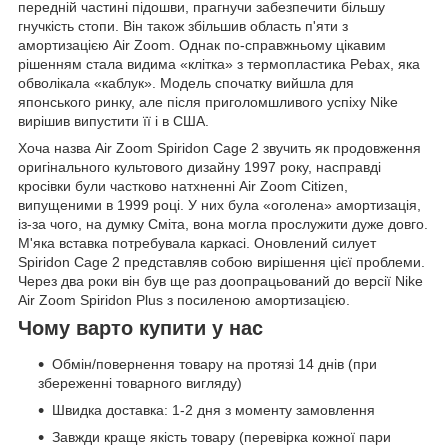
передній частині підошви, прагнучи забезпечити більшу
гнучкість стопи. Він також збільшив область п'яти з
амортизацією Air Zoom. Однак по-справжньому цікавим
рішенням стала видима «клітка» з термопластика Pebax, яка
обволікала «каблук». Модель спочатку вийшла для
японського ринку, але після приголомшливого успіху Nike
вирішив випустити її і в США.
Хоча назва Air Zoom Spiridon Cage 2 звучить як продовження
оригінального культового дизайну 1997 року, насправді
кросівки були частково натхненні Air Zoom Citizen,
випущеними в 1999 році. У них була «оголена» амортизація,
із-за чого, на думку Сміта, вона могла прослужити дуже довго.
М'яка вставка потребувала каркасі. Оновлений силует
Spiridon Cage 2 представляв собою вирішення цієї проблеми.
Через два роки він був ще раз доопрацьований до версії Nike
Air Zoom Spiridon Plus з посиленою амортизацією.
Чому варто купити у нас
Обмін/повернення товару на протязі 14 днів (при
збереженні товарного вигляду)
Швидка доставка: 1-2 дня з моменту замовлення
Завжди краще якість товару (перевірка кожної пари