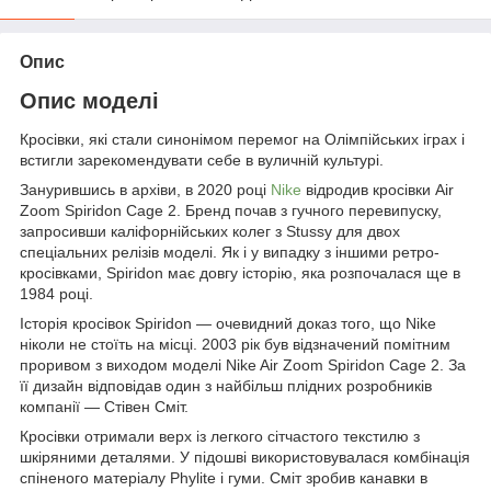
Опис
Опис моделі
Кросівки, які стали синонімом перемог на Олімпійських іграх і
встигли зарекомендувати себе в вуличній культурі.
Занурившись в архіви, в 2020 році
Nike
відродив кросівки Air
Zoom Spiridon Cage 2. Бренд почав з гучного перевипуску,
запросивши каліфорнійських колег з Stussy для двох
спеціальних релізів моделі. Як і у випадку з іншими ретро-
кросівками, Spiridon має довгу історію, яка розпочалася ще в
1984 році.
Історія кросівок Spiridon — очевидний доказ того, що Nike
ніколи не стоїть на місці. 2003 рік був відзначений помітним
проривом з виходом моделі Nike Air Zoom Spiridon Cage 2. За
її дизайн відповідав один з найбільш плідних розробників
компанії — Стівен Сміт.
Кросівки отримали верх із легкого сітчастого текстилю з
шкіряними деталями. У підошві використовувалася комбінація
спіненого матеріалу Phylite і гуми. Сміт зробив канавки в