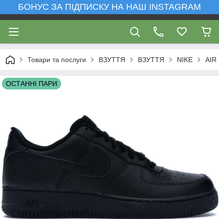
БОНУС ЗА ПІДПИСКУ НА НАШ INSTAGRAM
Товари та послуги
ВЗУТТЯ
ВЗУТТЯ
NIKE
AIR
ОСТАННІ ПАРИ