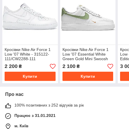
Кросівки Nike Air Force 1
Кросівки Nike Air Force 1
Крос
Low '07 White - 315122-
Low '07 Essential White
Low 
111/CW2288-111
Green Gold Mini Swoosh
Editi
DX6
2 200
2 100
3 0
₴
₴
Купити
Купити
Про нас
100% позитивних з 252 відгуків за рік
Працює з 31.01.2021
м. Київ