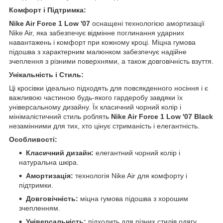
Комфорт і Підтримка:
Nike Air Force 1 Low '07
оснащені технологією амортизації
Nike Air, яка забезпечує відмінне поглинання ударних
навантажень і комфорт при кожному кроці. Міцна гумова
підошва з характерним малюнком забезпечує надійне
зчеплення з різними поверхнями, а також довговічність взуття.
Унікальність і Стиль:
Ці кросівки ідеально підходять для повсякденного носіння і є
важливою частиною будь-якого гардеробу завдяки їх
універсальному дизайну. Їх класичний чорний колір і
мінімалістичний стиль роблять
Nike Air Force 1 Low '07 Black
незамінними для тих, хто цінує стриманість і елегантність.
Особливості:
Класичний дизайн:
елегантний чорний колір і
натуральна шкіра.
Амортизація:
технологія Nike Air для комфорту і
підтримки.
Довговічність:
міцна гумова підошва з хорошим
зчепленням.
Універсальність:
підходить для різних стилів одягу