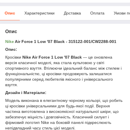
Опис
Характеристики
Доставка
Оплата
Умови п
Опис
Nike
Air Force 1 Low '07 Black - 315122-001/CW2288-001
Опис:
Кросівки
Nike Air Force 1 Low '07 Black
— це оновлена
версія класичної моделі, яка стала культовою у світі
спортивного взуття. Втілюючи ідеальний баланс між стилем і
функціональністю, ці кросівки продовжують залишатися
популярними серед любителів якісного і універсального
взуття.
Дизайн і Матеріали:
Модель виконана в елегантному чорному кольорі, що робить
ці кросівки універсальними для будь-якої події. Верхня
частина виготовлена з високоякісної натуральної шкіри, що
забезпечує міцність і довговічність. Класичний силует і
фірмовий логотип Nike на боковій панелі підкреслюють
непідвладний часу стиль цієї моделі.