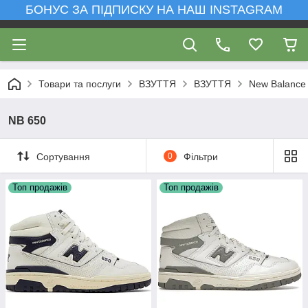
БОНУС ЗА ПІДПИСКУ НА НАШ INSTAGRAM
Товари та послуги
ВЗУТТЯ
ВЗУТТЯ
New Balance
NB 650
Сортування
0
Фільтри
Топ продажів
Топ продажів